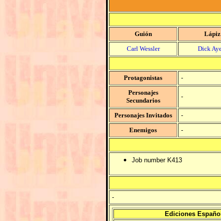
Guión
Lápiz
Carl Wessler
Dick Aye
Protagonistas
-
Personajes
-
Secundarios
Personajes Invitados
-
Enemigos
-
Job number K413
-
Ediciones Españo