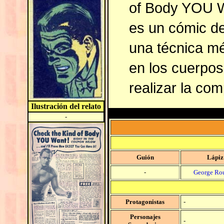
of Body YOU Wa
es un cómic de
una técnica m
en los cuerpos
realizar la com
Ilustración del relato
-
Guión
Lápiz
-
George Ro
Protagonistas
-
Personajes
-