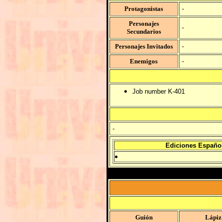
Protagonistas
-
Personajes
-
Secundarios
Personajes Invitados
-
Enemigos
-
Job number K-401
-
Ediciones Españo
Guión
Lápiz