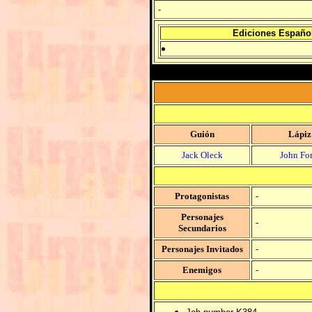
-
Ediciones Españo
Guión
Lápiz
Jack Oleck
John For
Protagonistas
-
Personajes
-
Secundarios
Personajes Invitados
-
Enemigos
-