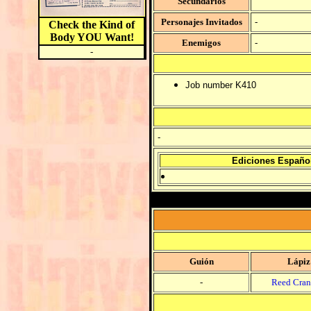
Secundarios
Personajes Invitados
-
Check the Kind of
Body YOU Want!
Enemigos
-
-
Job number K410
-
Ediciones Españo
Guión
Lápiz
-
Reed Cran