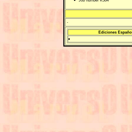
Job number K384
-
Ediciones Españo