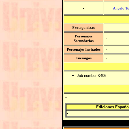
-
Angelo To
Protagonistas
-
Personajes
-
Secundarios
Personajes Invitados
-
Enemigos
-
Job number K406
-
Ediciones Españo