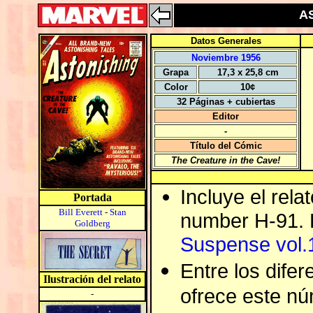
AS
Datos Generales
Noviembre 1956
Grapa
17,3 x 25,8 cm
Color
10¢
32 Páginas + cubiertas
Editor
-
Título del Cómic
The Creature in the Cave!
Incluye el rela
Portada
Bill Everett
-
Stan
number H-91.
Goldberg
Suspense vol.
Entre los difer
Ilustración del relato
ofrece este n
-