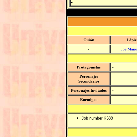
Guión
Lápiz
-
Joe Mane
Protagonistas
-
Personajes
-
Secundarios
Personajes Invitados
-
Enemigos
-
Job number K388