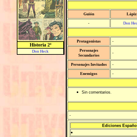
Guión
Lápiz
-
Don He
Protagonistas
-
Historia 2ª
Personajes
Don Heck
-
Secundarios
Personajes Invitados
-
Enemigos
-
Sin comentarios.
-
Ediciones Españo