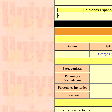
-
Ediciones Españo
Guión
Lápiz
-
George T
Protagonistas
-
Personajes
-
Secundarios
Personajes Invitados
-
Enemigos
-
Sin comentarios.