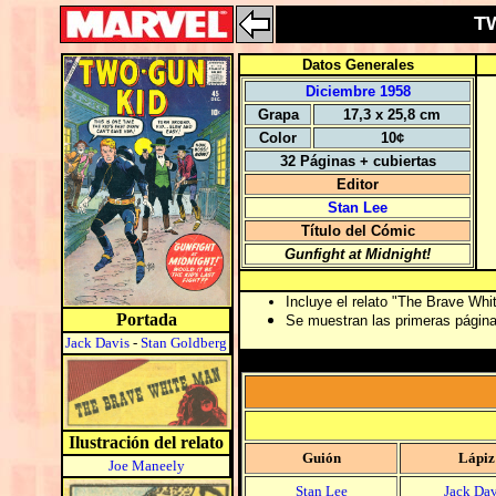
TW
Datos Generales
Diciembre 1958
Grapa
17,3 x 25,8 cm
Color
10¢
32 Páginas + cubiertas
Editor
Stan Lee
Título del Cómic
Gunfight at Midnight!
Incluye el relato "The Brave Wh
Portada
Se muestran las primeras páginas 
Jack Davis
-
Stan Goldberg
Ilustración del relato
Guión
Lápiz
Joe Maneely
Stan Lee
Jack Dav