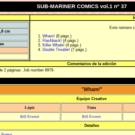
SUB-MARINER COMICS vol.1 nº 37
Í
Este número co
5,8 cm
Wham!
(8 págs.)
Flashback!
(4 págs.)
tas
Killer Whale!
(4 págs.)
Double Trouble!
(7 págs.)
Comentarios de la edición
 de 2 páginas. Job number 8979.
"Wham!"
Equipo Creativo
Lápiz
Tinta
Bill Everett
Bill Everett
Detalles
Namor