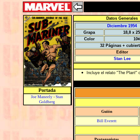
Datos Generales
Diciembre 1954
Grapa
18,8 x 2
Color
10¢
32 Páginas + cubier
Editor
Stan Lee
Incluye el relato "The Plan!"
Portada
Joe Maneely
-
Stan
Goldberg
Guión
Bill Everett
Protagonistas