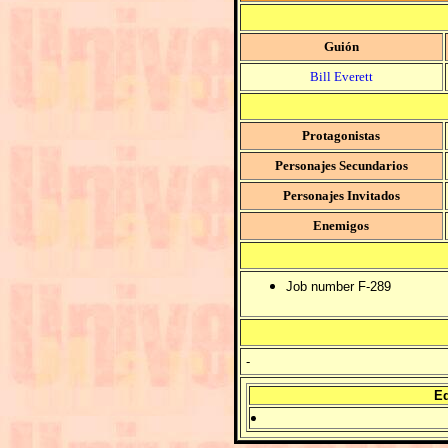
Guión
Bill Everett
Protagonistas
Personajes Secundarios
Personajes Invitados
Enemigos
Job number F-289
-
Ed