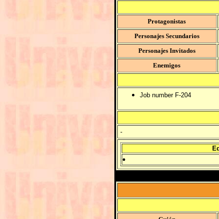
Protagonistas
Personajes Secundarios
Personajes Invitados
Enemigos
Job number F-204
-
Ed