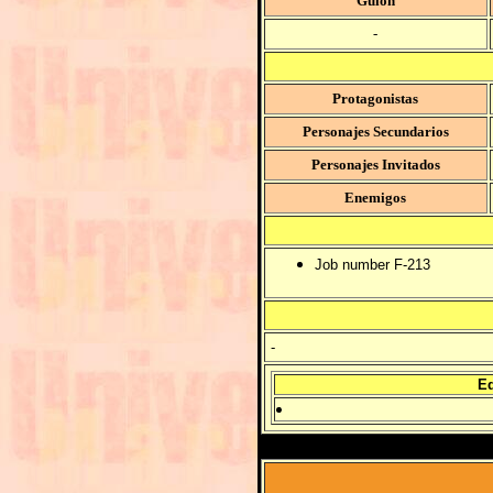
Guión
-
Protagonistas
Personajes Secundarios
Personajes Invitados
Enemigos
Job number F-213
-
Ed