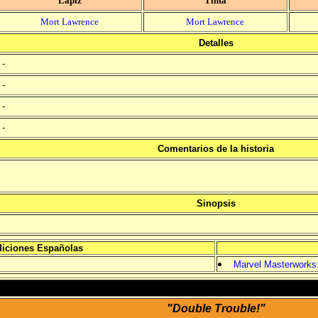
Lápiz
Tinta
Mort Lawrence
Mort Lawrence
Detalles
-
-
-
-
Comentarios de la historia
Sinopsis
iciones Españolas
Marvel Masterworks:
"Double Trouble!"