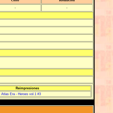
Color
Rotulación
-
-
Reimpresiones
 Atlas Era - Heroes vol.1 #3