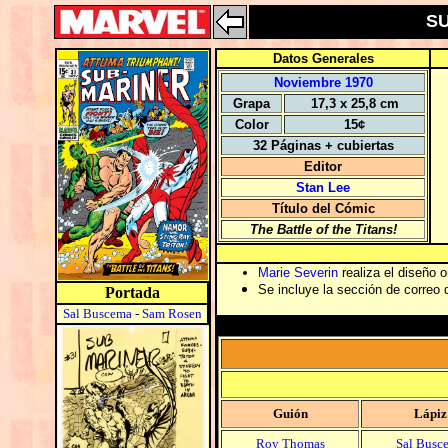
SU
Datos Generales
Noviembre 1970
Grapa
17,3 x 25,8 cm
Color
15¢
32 Páginas + cubiertas
Editor
Stan Lee
Título del Cómic
The Battle of the Titans!
Marie Severin
realiza el diseño o
Se incluye la sección de correo 
Portada
Sal Buscema
-
Sam Rosen
Guión
Lápiz
Roy Thomas
Sal Busc