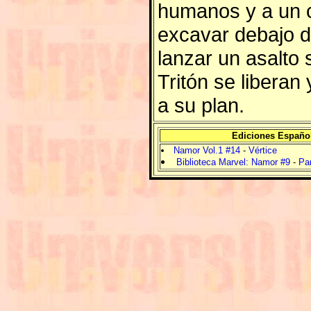
humanos y a un c
excavar debajo 
lanzar un asalto
Tritón se liberan
a su plan.
Ediciones Españo
Namor Vol.1 #14
-
Vértice
Biblioteca Marvel: Namor #9
-
Pan