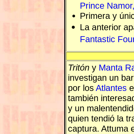
Prince Namor,
Primera y úni
La anterior a
Fantastic Fou
Tritón
y
Manta R
investigan un ba
por los
Atlantes
e
también interesad
y un malentendid
quien tendió la t
captura. Attuma e