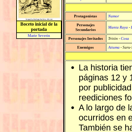
Protagonistas
Namor
Boceto inicial de la
Personajes
Manta Raya
-
portada
Secundarios
Marie Severin
Personajes Invitados
Tritón
-
Cosa
Enemigos
Attuma
-
Saru-
La historia t
páginas 12 y 1
por publicida
reediciones f
A lo largo de 
ocurridos en e
También se h