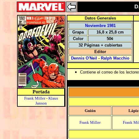
D
Datos Generales
Noviembre 1981
Grapa
16,8 x 25,8 cm
Color
50¢
32 Páginas + cubiertas
Editor
Dennis O'Neil
-
Ralph Macchio
Contiene el correo de los lectore
Portada
Frank Miller
-
Klaus
Janson
Guión
Lápiz
Frank Miller
Frank Mil