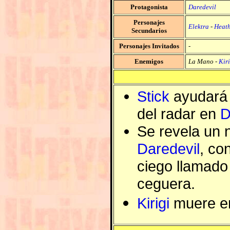
Protagonista
Daredevil
Personajes
Elektra
-
Heath
Secundarios
Personajes Invitados
-
Enemigos
La Mano
-
Kiri
Stick
ayudará
del radar en
D
Se revela un 
Daredevil
, co
ciego llamad
ceguera.
Kirigi
muere en