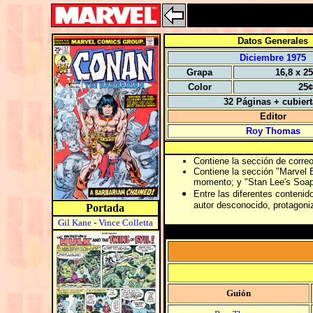
Datos Generales
Diciembre 1975
Grapa
16,8 x 2
Color
25¢
32 Páginas + cubier
Editor
Roy Thomas
Contiene la sección de corre
Contiene la sección "Marvel B
momento; y "Stan Lee's Soapb
Entre las diferentes contenid
autor desconocido, protagon
Portada
Gil Kane
-
Vince Colletta
Guión