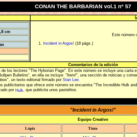
CONAN THE BARBARIAN vol.1 nº 57
Í
5,8 cm
Este número c
Incident in Argos!
(18 págs.)
tas
Comentarios de la edición
o de los lectores "The Hyborian Page". En este número se incluye una carta 
ullpen Bulletins", en ella se incluye: "Item!", una sección de noticias y come
ox", un texto editorial firmado por
Stan Lee
.
os publicitarios que ofrece este número se encuentra "The Incredible Hulk and 
izado por
, que publicita unos pastelitos.
Hulk
"Incident in Argos!"
Equipo Creativo
Lápiz
Tinta