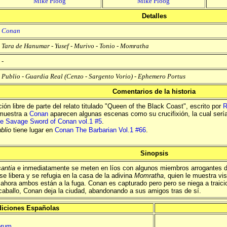
Mike Ploog
Mike Ploog
Detalles
Conan
Tara de Hanumar
-
Yusef
-
Murivo
-
Tonio
-
Momratha
-
Publio
-
Guardia Real
(
Cenzo
-
Sargento Vorio
) -
Ephemero Portus
Comentarios de la historia
ión libre de parte del relato titulado "Queen of the Black Coast", escrito por
R
uestra a
Conan
aparecen algunas escenas como su crucifixión, la cual sería 
e Savage Sword of Conan vol.1 #5
.
blio
tiene lugar en
Conan The Barbarian Vol.1 #66
.
Sinopsis
antia
e inmediatamente se meten en líos con algunos miembros arrogantes 
 libera y se refugia en la casa de la adivina
Momratha
, quien le muestra vi
ahora ambos están a la fuga. Conan es capturado pero pero se niega a traic
 caballo, Conan deja la ciudad, abandonando a sus amigos tras de sí.
iciones Españolas
orum