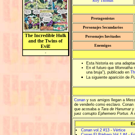
Roy Thomas
Protagonistas
Personajes Secundarios
The Incredible Hulk
Personajes Invitados
and the Twins of
Enemigos
Evil!
-
Esta historia es una adaptac
En el futuro que
Momratha
m
una bruja"), publicado en
Th
La siguiente aparición de
Pu
Conan
y sus amigos llegan a
Mess
de venderlo como esclavo. Conan se
que acosaba a
Tara de Hanumar
y 
juez corrupto
Ephemero Portus
. A
Ed
Conan vol.2 #13
-
Vértice
Conan El Bárbaro Vol.1 #4
-
F