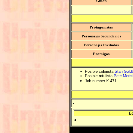
Guión
-
Protagonistas
Personajes Secundarios
Personajes Invitados
Enemigos
Posible colorista
Stan Gold
Posible rotulista
Pete Moris
Job number K-471
-
Ed