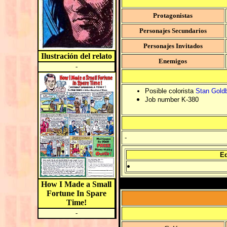
Protagonistas
Personajes Secundarios
Personajes Invitados
Ilustración del relato
Enemigos
-
Posible colorista
Stan Gold
Job number K-380
-
Ed
How I Made a Small
Fortune In Spare
Time!
-