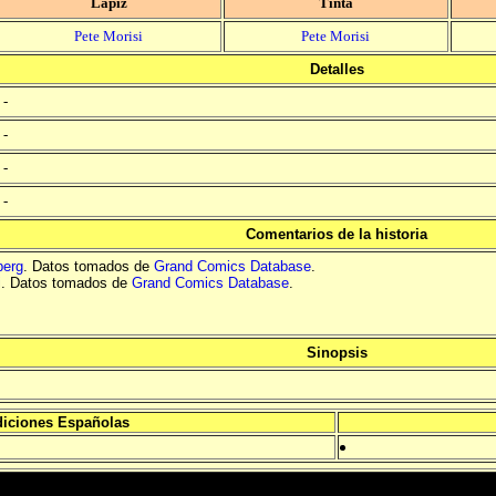
Lápiz
Tinta
Pete Morisi
Pete Morisi
Detalles
-
-
-
-
Comentarios de la historia
berg
. Datos tomados de
Grand Comics Database
.
i
. Datos tomados de
Grand Comics Database
.
Sinopsis
iciones Españolas