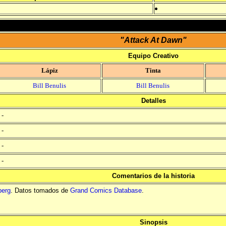
"Attack At Dawn"
Equipo Creativo
Lápiz
Tinta
Bill Benulis
Bill Benulis
Detalles
-
-
-
-
Comentarios de la historia
berg
. Datos tomados de
Grand Comics Database
.
Sinopsis