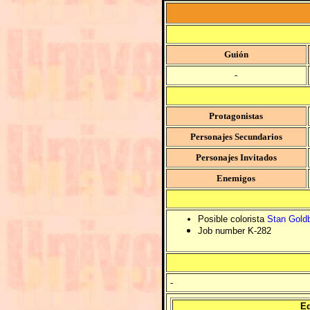
Guión
-
Protagonistas
Personajes Secundarios
Personajes Invitados
Enemigos
Posible colorista
Stan Gold
Job number K-282
-
Ed