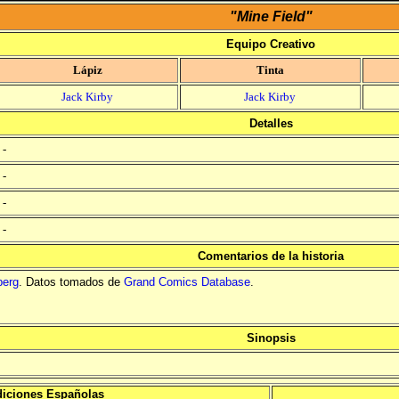
"Mine Field"
Equipo Creativo
Lápiz
Tinta
Jack Kirby
Jack Kirby
Detalles
-
-
-
-
Comentarios de la historia
berg
. Datos tomados de
Grand Comics Database
.
Sinopsis
iciones Españolas