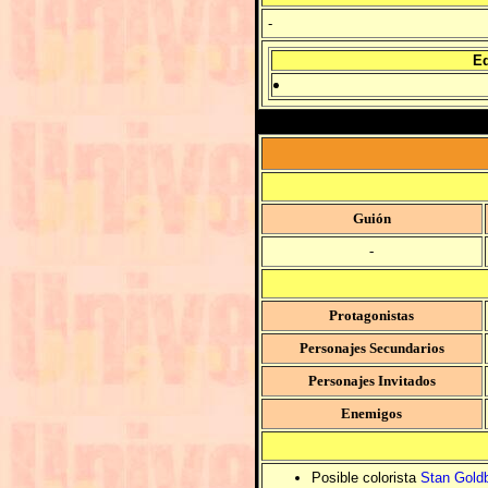
-
Ed
Guión
-
Protagonistas
Personajes Secundarios
Personajes Invitados
Enemigos
Posible colorista
Stan Gold