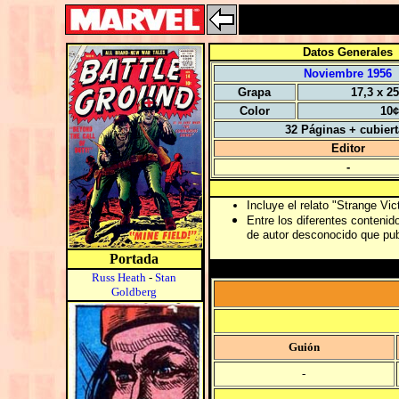
Datos Generales
Noviembre 1956
Grapa
17,3 x 2
Color
10¢
32 Páginas + cubier
Editor
-
Incluye el relato "Strange Vi
Entre los diferentes contenid
de autor desconocido que pub
Portada
Russ Heath
-
Stan
Goldberg
Guión
-