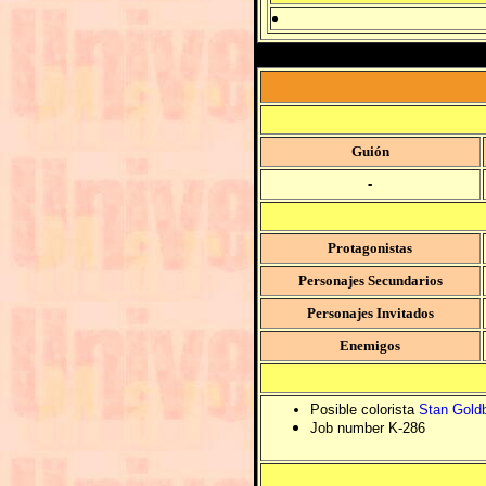
Guión
-
Protagonistas
Personajes Secundarios
Personajes Invitados
Enemigos
Posible colorista
Stan Gold
Job number K-286