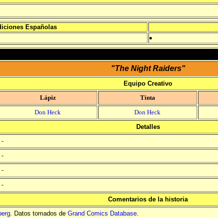
iciones Españolas
"The Night Raiders"
Equipo Creativo
Lápiz
Tinta
Don Heck
Don Heck
Detalles
-
-
-
-
Comentarios de la historia
berg
. Datos tomados de
Grand Comics Database
.