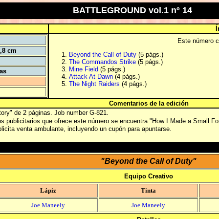
BATTLEGROUND vol.1 nº 14
Í
Este número co
5,8 cm
Beyond the Call of Duty
(5 págs.)
The Commandos Strike
(5 págs.)
Mine Field
(5 págs.)
tas
Attack At Dawn
(4 págs.)
The Night Raiders
(4 págs.)
Comentarios de la edición
ctory" de 2 páginas. Job number G-821.
os publicitarios que ofrece este número se encuentra "How I Made a Small For
licita venta ambulante, incluyendo un cupón para apuntarse.
"Beyond the Call of Duty"
Equipo Creativo
Lápiz
Tinta
Joe Maneely
Joe Maneely