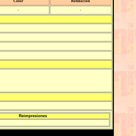
Color
Rotulación
-
-
Reimpresiones