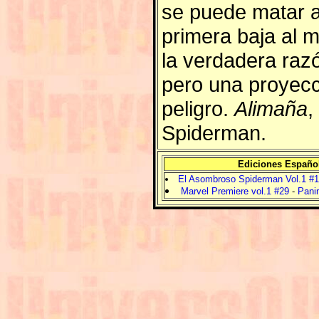
se puede matar a
primera baja al 
la verdadera razó
pero una proyec
peligro.
Alimaña
,
Spiderman.
Ediciones Españo
El Asombroso Spiderman Vol.1 #
Marvel Premiere vol.1 #29
-
Panin