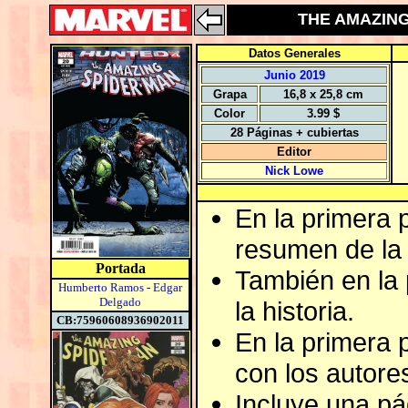
THE AMAZING 
Datos Generales
Junio 2019
Grapa
16,8 x 25,8 cm
Color
3.99 $
28 Páginas + cubiertas
Editor
Nick Lowe
En la primera 
resumen de la 
Portada
También en la p
Humberto Ramos
-
Edgar
Delgado
la historia.
CB:75960608936902011
En la primera 
con los autores
Incluye una pá