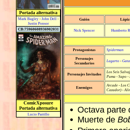
Portada alternativa
Mark Bagley
-
John Dell
-
Guión
Lápiz
Justin Ponsor
CB:75960608936902031
Nick Spencer
Humberto 
Protagonistas
Spiderman
Personajes
Lagarto
-
Gata
Secundarios
Los Seis Salva
Personajes Invitados
Puma
-
Sapo
-
Arcade
-
Los C
Enemigos
Cazador
) -
Ali
ComicXposure
Octava parte 
Portada alternativa
Lucio Parrillo
Muerte de
Bo