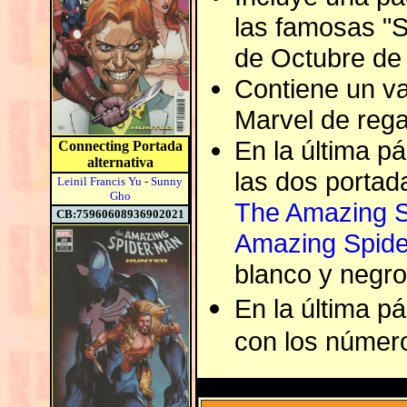
las famosas "
de Octubre de
Contiene un va
Marvel de rega
En la última p
Connecting Portada
alternativa
las dos portad
Leinil Francis Yu
-
Sunny
Gho
The Amazing S
CB:75960608936902021
Amazing Spide
blanco y negro,
En la última p
con los númer