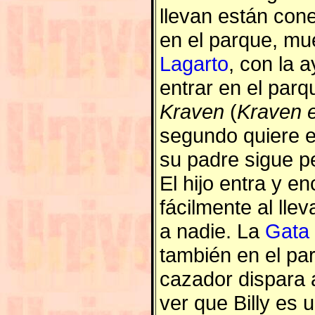
llevan están con
en el parque, mue
Lagarto
, con la 
entrar en el parq
Kraven
(
Kraven 
segundo quiere e
su padre sigue 
El hijo entra y e
fácilmente al lle
a nadie. La
Gata
también en el pa
cazador dispara 
ver que Billy es 