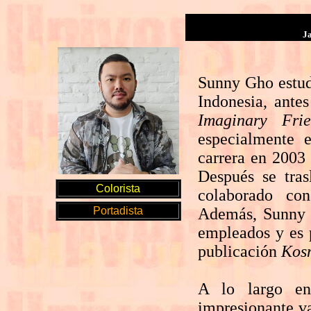
Ja
Sunny Gho estudi
Indonesia, ante
Imaginary Frie
especialmente 
carrera en 2003 
Después se tra
Colorista
colaborado co
Portadista
Además, Sunny e
empleados y es 
publicación
Kos
A lo largo en
impresionante va