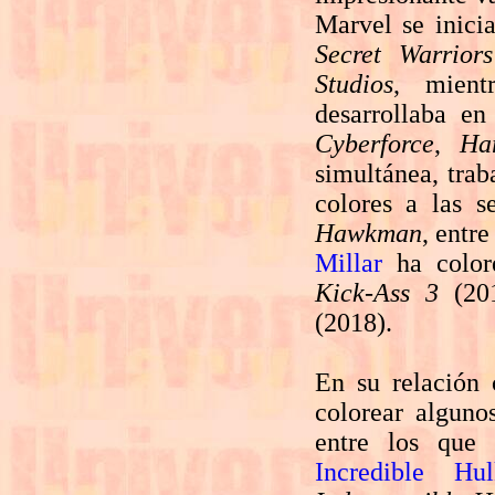
Marvel se inici
Secret Warriors
Studios
, mient
desarrollaba 
Cyberforce
,
Ha
simultánea, tra
colores a las s
Hawkman
, entr
Millar
ha colo
Kick-Ass 3
(20
(2018).
En su relación 
colorear alguno
entre los que
Incredible Hul