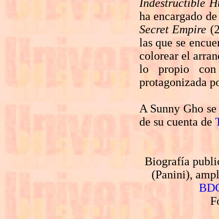
Indestructible H
ha encargado de
Secret Empire
(2
las que se encu
colorear el arra
lo propio con
protagonizada p
A Sunny Gho se l
de su cuenta de
Biografía publ
(Panini), amp
BD
F