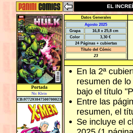
EL INCREÍ
Datos Generales
Agosto 2025
Grapa
16,8 x 25,8 cm
Color
3,30 €
24 Páginas + cubiertas
Título del Cómic
23
En la 2ª cubier
resumen de lo 
Portada
bajo el título "
Nic Klein
Entre las págin
CB:977293847500700023
resumen, el tít
Se incluye el 
2025 (1 página