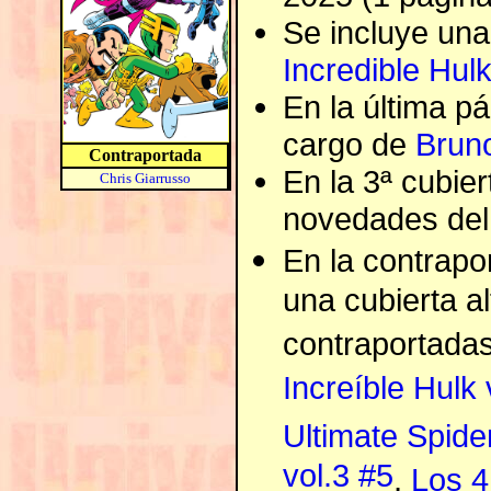
Se incluye una
Incredible Hulk
En la última p
cargo de
Brun
Contraportada
En la 3ª cubie
Chris Giarrusso
novedades del
En la contrapo
una cubierta a
contraportada
Increíble Hulk
Ultimate Spide
vol.3 #5
,
Los 4