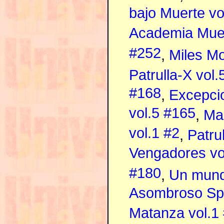
bajo Muerte vo
Academia Mue
#252
,
Miles Mo
Patrulla-X vol.
#168
,
Excepcio
vol.5 #165
,
Ma
vol.1 #2
,
Patru
Vengadores vo
#180
,
Un mund
Asombroso Spi
Matanza vol.1