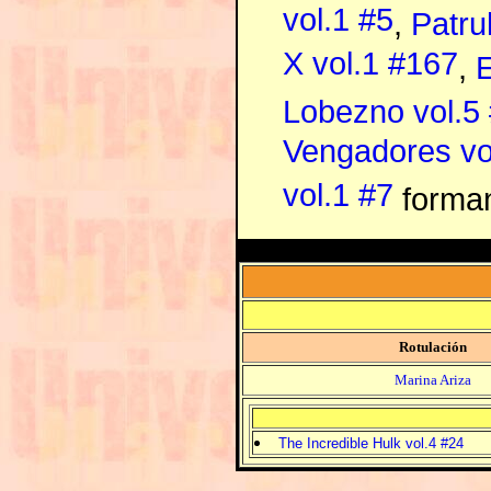
vol.1 #5
,
Patru
X vol.1 #167
,
E
Lobezno vol.5
Vengadores vo
vol.1 #7
forman
Rotulación
Marina Ariza
The Incredible Hulk vol.4 #24