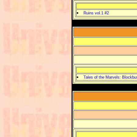
Ruins vol.1 #2
Tales of the Marvels: Blockbu