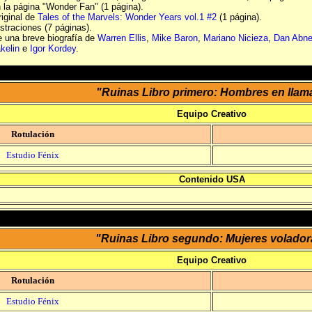
n la página "Wonder Fan" (1 página).
riginal de
Tales of the Marvels: Wonder Years vol.1 #2
(1 página).
ustraciones (7 páginas).
e una breve biografía de
Warren Ellis
,
Mike Baron
,
Mariano Nicieza
,
Dan Abne
kelin
e
Igor Kordey
.
"Ruinas Libro primero: Hombres en llam
Equipo Creativo
Rotulación
Estudio Fénix
Contenido USA
"Ruinas Libro segundo: Mujeres volador
Equipo Creativo
Rotulación
Estudio Fénix