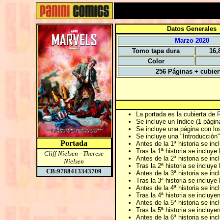
Datos Generales
Marzo 2020
Tomo tapa dura
16,
Color
256 Páginas + cubier
La portada es la cubierta de
R
Se incluye un índice (1 página)
Se incluye una página con los
Se incluye una "Introducción
Portada
Antes de la 1ª historia se inc
Tras la 1ª historia se incluye 
Cliff Nielsen
-
Therese
Antes de la 2ª historia se inc
Nielsen
Tras la 2ª historia se incluye 
CB:9788413343709
Antes de la 3ª historia se inc
Tras la 3ª historia se incluye 
Antes de la 4ª historia se inc
Tras la 4ª historia se incluye
Antes de la 5ª historia se inc
Tras la 5ª historia se incluye
Antes de la 6ª historia se inc