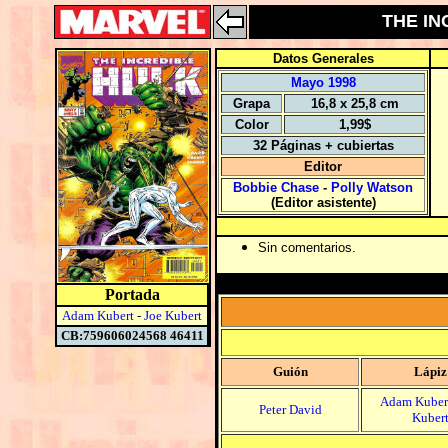
THE IN
Datos Generales
Mayo 1998
Grapa
16,8 x 25,8 cm
Color
1,99$
32 Páginas + cubiertas
Editor
Bobbie Chase
-
Polly Watson
(Editor asistente)
Sin comentarios.
Portada
Adam Kubert
-
Joe Kubert
CB:759606024568 46411
Guión
Lápiz
Adam Kuber
Peter David
Kuber