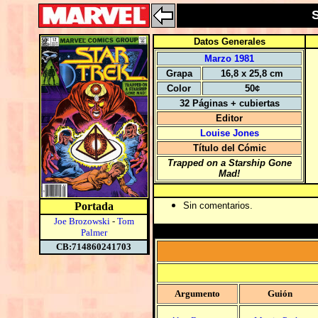
Datos Generales
Marzo 1981
Grapa
16,8 x 25,8 cm
Color
50¢
32 Páginas + cubiertas
Editor
Louise Jones
Título del Cómic
Trapped on a Starship Gone
Mad!
Portada
Sin comentarios.
Joe Brozowski
-
Tom
Palmer
CB:714860241703
Argumento
Guión