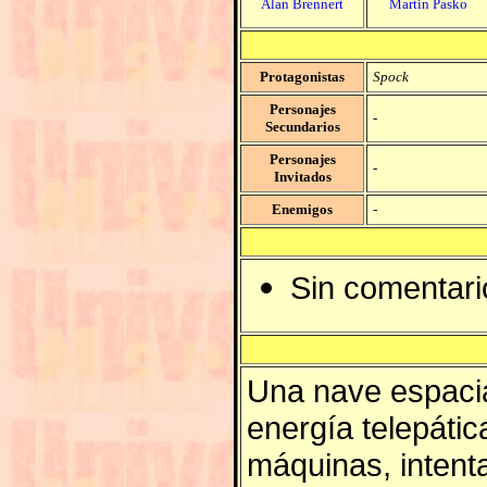
Alan Brennert
Martin Pasko
Protagonistas
Spock
Personajes
-
Secundarios
Personajes
-
Invitados
Enemigos
-
Sin comentari
Una nave espacia
energía telepátic
máquinas, intent