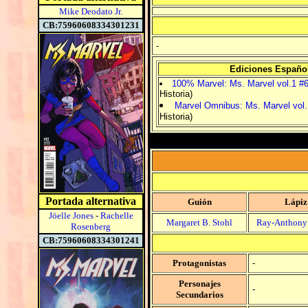
Mike Deodato Jr.
CB:75960608334301231
-
Ediciones Españo
100% Marvel: Ms. Marvel vol.1 #
Historia)
Marvel Omnibus: Ms. Marvel vol.
Historia)
Portada alternativa
Guión
Lápiz
Jöelle Jones
-
Rachelle
Margaret B. Stohl
Ray-Anthony
Rosenberg
CB:75960608334301241
Protagonistas
-
Personajes
-
Secundarios