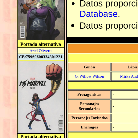
Datos proporc
Database
.
Datos proporc
Portada alternativa
Ariel Olivetti
CB:75960608334301221
Guión
Lápiz
G. Willow Wilson
Mirka And
Protagonistas
-
Personajes
-
Secundarios
Personajes Invitados
-
Enemigos
-
Portada alternativa