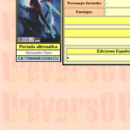
Personajes Invitados
-
Enemigos
-
-
Portada alternativa
Ediciones Españo
Alessandro Taini
CB:75960608334301251