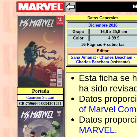
M
Datos Generales
Diciembre 2016
Grapa
16,8 x 25,8 cm
Color
4,99 $
36 Páginas + cubiertas
Editor
Sana Amanat
-
Charles Beacham
-
Charles Beacham
(asistente)
Esta ficha se
ha sido revisa
Portada
Datos proporc
Cameron Stewart
CB:75960608334301211
of Marvel Com
Datos proporc
MARVEL
.