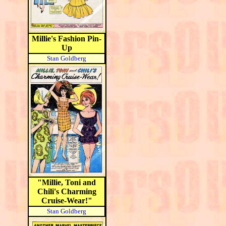
Millie's Fashion Pin-
Up
Stan Goldberg
"Millie, Toni and
Chili's Charming
Cruise-Wear!"
Stan Goldberg