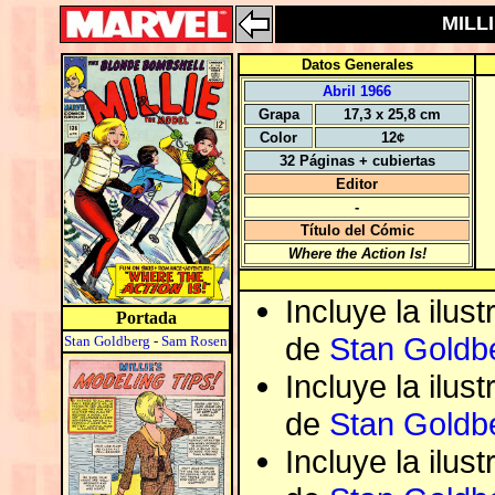
MILLI
Datos Generales
Abril 1966
Grapa
17,3 x 25,8 cm
Color
12¢
32 Páginas + cubiertas
Editor
-
Título del Cómic
Where the Action Is!
Incluye la ilus
Portada
de
Stan Goldb
Stan Goldberg
-
Sam Rosen
Incluye la ilus
de
Stan Goldb
Incluye la ilus