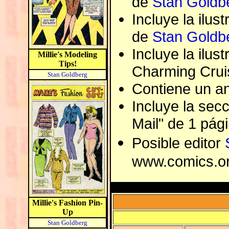
de
Stan Goldb
Incluye la ilus
de
Stan Goldb
Incluye la ilust
Millie's Modeling
Tips!
Charming Crui
Stan Goldberg
Contiene un an
Incluye la secc
Mail" de 1 pági
Posible editor
www.comics.or
Millie's Fashion Pin-
Up
Stan Goldberg