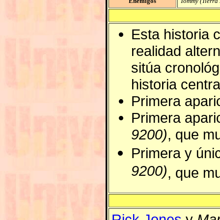
Enemigos
Tommy (Tierra
Esta historia 
realidad alte
sitúa cronológ
historia centra
Primera apari
Primera apari
9200)
, que mu
Primera y úni
9200)
, que mu
Rick Jones
y
Mar