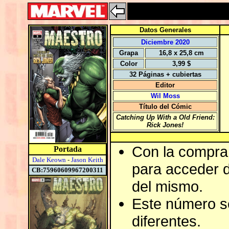
Datos Generales
Diciembre 2020
Grapa
16,8 x 25,8 cm
Color
3,99 $
32 Páginas + cubiertas
Editor
Wil Moss
Título del Cómic
Catching Up With a Old Friend:
Rick Jones!
Con la compra 
Portada
Dale Keown
-
Jason Keith
para acceder de
CB:75960609967200311
del mismo.
Este número s
diferentes.