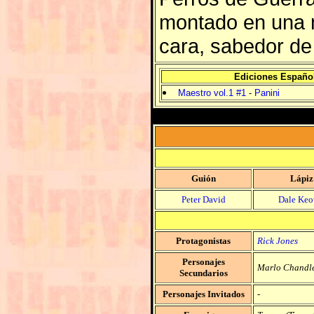
montado en una m
cara, sabedor de
Ediciones Españo
Maestro vol.1 #1
-
Panini
Guión
Lápiz
Peter David
Dale Ke
Protagonistas
Rick Jones
Personajes
Marlo Chandle
Secundarios
Personajes Invitados
-