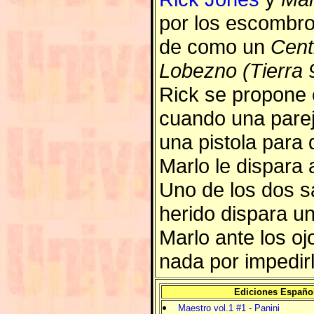
por los escombr
de como un
Cent
Lobezno (Tierra 
Rick se propone 
cuando una parej
una pistola para 
Marlo le dispara 
Uno de los dos sa
herido dispara u
Marlo ante los o
nada por impedirl
Ediciones Españo
Maestro vol.1 #1
-
Panini