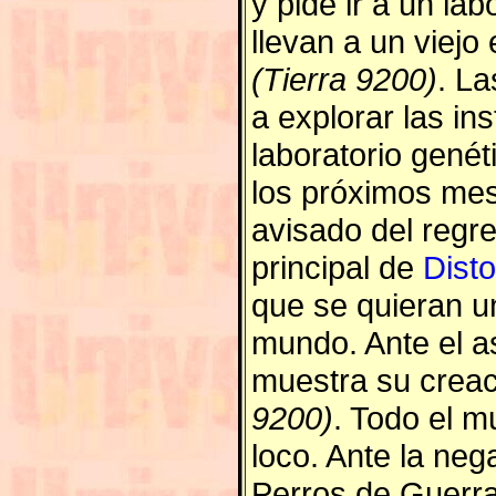
y pide ir a un lab
llevan a un viejo 
(Tierra 9200)
. La
a explorar las in
laboratorio genét
los próximos mes
avisado del regre
principal de
Dist
que se quieran un
mundo. Ante el a
muestra su creac
9200)
. Todo el 
loco. Ante la neg
Perros de Guerra