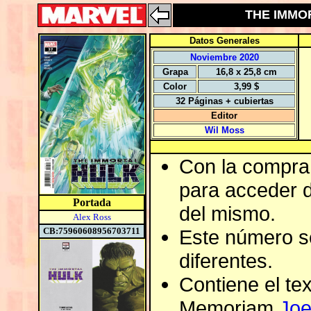
THE IMMOR
Datos Generales
Noviembre 2020
Grapa
16,8 x 25,8 cm
Color
3,99 $
32 Páginas + cubiertas
Editor
Wil Moss
Con la compra 
para acceder de
Portada
del mismo.
Alex Ross
CB:75960608956703711
Este número s
diferentes.
Contiene el text
Memoriam
Joe