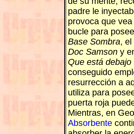
de su mente, rec
padre le inyecta
provoca que vea 
bucle para poseer
Base Sombra
, e
Doc Samson
y en
Que está debajo 
conseguido emple
resurrección a a
utiliza para pos
puerta roja puede
Mientras, en Geor
Absorbente
conti
absorber la ene