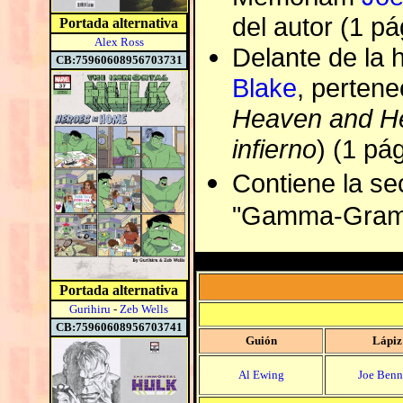
del autor (1 pá
Portada alternativa
Alex Ross
Delante de la h
CB:75960608956703731
Blake
, perten
Heaven and He
infierno
) (1 pág
Contiene la se
"Gamma-Grams
Portada alternativa
Gurihiru
-
Zeb Wells
CB:75960608956703741
Guión
Lápiz
Al Ewing
Joe Benn