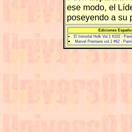
ese modo, el Líd
poseyendo a su 
Ediciones Españo
El Inmortal Hulk Vol.1 #102
-
Pani
Marvel Premiere vol.1 #62
-
Panin