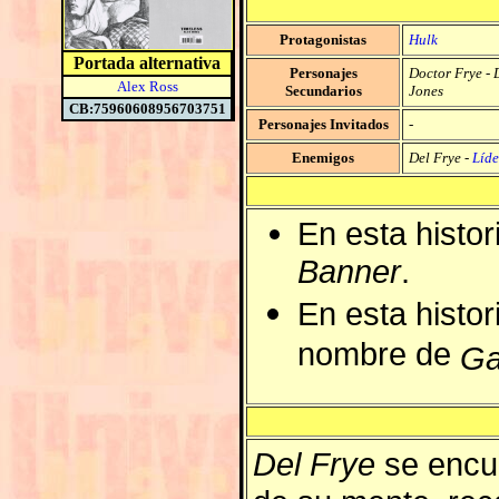
Protagonistas
Hulk
Portada alternativa
Personajes
Doctor Frye
-
Alex Ross
Secundarios
Jones
CB:75960608956703751
Personajes Invitados
-
Enemigos
Del Frye
-
Líde
En esta histo
Banner
.
En esta histor
nombre de
Ga
Del Frye
se encue