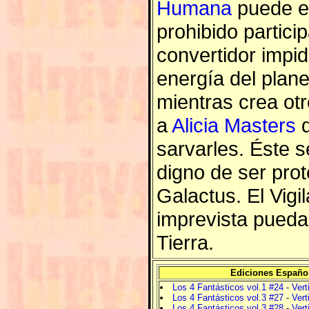
Humana
puede en
prohibido partici
convertidor impi
energía del plane
mientras crea otr
a
Alicia Masters
q
sarvarles. Éste 
digno de ser prot
Galactus. El Vigi
imprevista pueda 
Tierra.
Ediciones Españo
Los 4 Fantásticos vol.1 #24
-
Vert
Los 4 Fantásticos vol.3 #27
-
Vert
Los 4 Fantásticos vol.3 #28
-
Vert