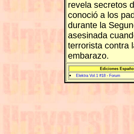
revela secretos d
conoció a los pad
durante la Segun
asesinada cuando
terrorista contra 
embarazo.
Ediciones Españo
Elektra Vol.1 #18
-
Forum