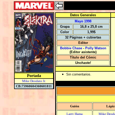
Datos Generales
Mayo 1998
Grapa
16,8 x 25,8 cm
Color
1,99$
32 Páginas + cubiertas
Editor
Bobbie Chase
-
Polly Watson
(Editor asistente)
Título del Cómic
Unchaste!
Sin comentarios.
Portada
Mike Deodato Jr.
CB:75960604360601811
Guión
Lápiz
Larry Hama
Mike Deodat