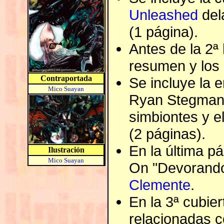
Unleashed
del
(1 página).
Antes de la 2ª
resumen y los 
Contraportada
Se incluye la e
Mico Suayan
Ryan Stegman,
simbiontes y e
(2 páginas).
En la última p
Ilustración
Mico Suayan
On "Devorando
Clemente
.
En la 3ª cubie
relacionadas c