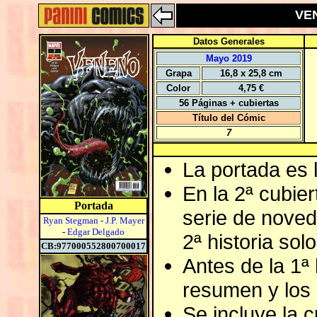
VEN
Datos Generales
Mayo 2019
Grapa
16,8 x 25,8 cm
Color
4,75 €
56 Páginas + cubiertas
Título del Cómic
7
La portada es 
En la 2ª cubie
Portada
serie de noved
Ryan Stegman
-
J.P. Mayer
-
Edgar Delgado
2ª historia solo
CB:977000552800700017
Antes de la 1ª
resumen y los 
Se incluye la 