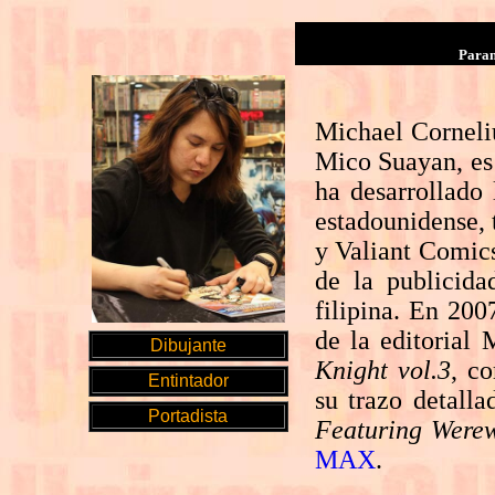
Paran
Michael Corneli
Mico Suayan, es 
ha desarrollado 
estadounidense, 
y Valiant Comics
de la publicida
filipina. En 200
de la editorial
Dibujante
Knight vol.3
, c
Entintador
su trazo detalla
Portadista
Featuring Werew
MAX
.