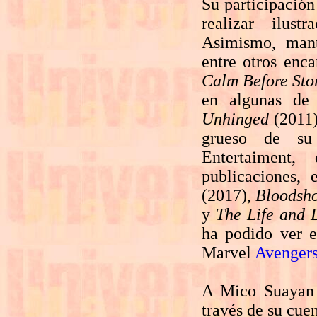
Su participación
realizar ilus
Asimismo, mant
entre otros enca
Calm Before Sto
en algunas de
Unhinged
(2011
grueso de su 
Entertaiment,
publicaciones,
(2017),
Bloodsho
y
The Life and 
ha podido ver e
Marvel
Avenger
A Mico Suayan s
través de su cue