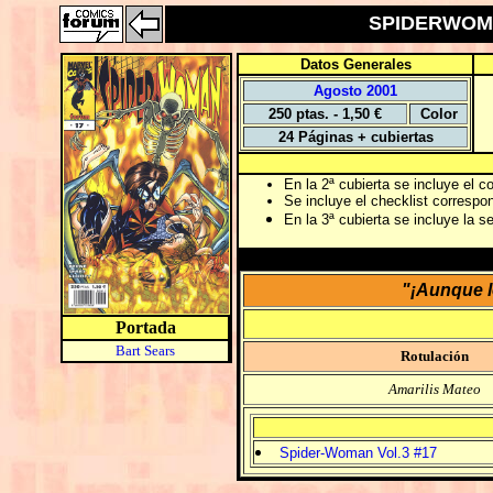
SPIDERWOMAN
Datos Generales
Agosto 2001
250 ptas. - 1,50 €
Color
24 Páginas + cubiertas
En la 2ª cubierta se incluye el c
Se incluye el checklist correspo
En la 3ª cubierta se incluye la 
"¡Aunque l
Portada
Bart Sears
Rotulación
Amarilis Mateo
Spider-Woman Vol.3 #17