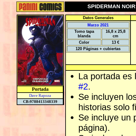
SPIDERMAN NOIR:
Datos Generales
Marzo 2021
Tomo tapa
16,8 x 25,8
blanda
cm
Color
13 €
120 Páginas + cubiertas
La portada es 
#2
.
Portada
Se incluyen los
Dave Rapoza
CB:9788413348339
historias solo 
Se incluye un 
página).