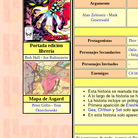
Argumento
Alan Zelenetz
-
Mark
Gruenwald
Protagonistas
Thor
Portada edición
Odín
librería
Personajes Secundarios
-
Valq
Bob Hall
-
Joe Rubinstein
Personajes Invitados
-
Enemigos
Ch'th
Esta historia se reanuda tr
A lo largo de la historia se
Mapa de Asgard
La historia incluye un prólo
Peter Gillis
-
Tom
Primera aparición de
Ereshk
Gea
,
Ch'thon
y
Set
solo apar
Orzechowski
En esta historia solo apare