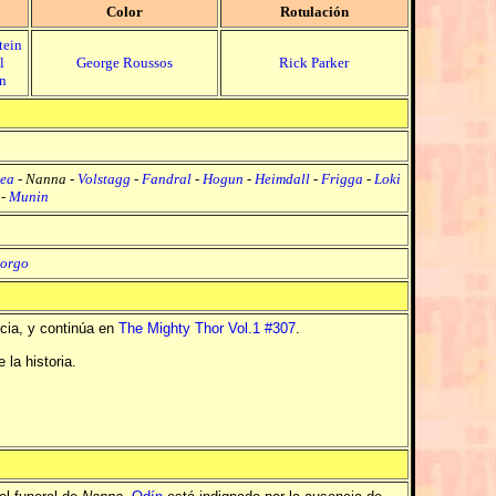
Color
Rotulación
tein
l
George Roussos
Rick Parker
n
ea
-
Nanna
-
Volstagg
-
Fandral
-
Hogun
-
Heimdall
-
Frigga
-
Loki
-
Munin
orgo
ncia, y continúa en
The Mighty Thor Vol.1 #307
.
 la historia.