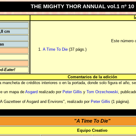
THE MIGHTY THOR ANNUAL vol.1 nº 10
Í
5,8 cm
Este número c
tas
A Time To Die
(37 págs.)
od-Eater!
Comentarios de la edición
 mancheta de créditos interiores o en la portada, donde solo figura el año, 
uye un mapa de
Asgard
realizado por
Peter Gillis
y
Tom Orzechowski
, publica
.
 "A Gazetteer of Asgard and Environs", realizado por
Peter Gillis
(1 página).
"A Time To Die"
Equipo Creativo