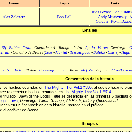
Guión
Lápiz
Tinta
Rick Bryant
-
Joe Rubins
Alan Zelenetz
Bob Hall
-
Andy Mushynsky
-
A
Gordon
-
Kevin Dzuba
Detalles
-
Sif
-
Balder
-
Tawa
-
Quetzalcoatl
-
Shango
-
Indra
-
Apolo
-
Horus
-
Demiurgo
-
G
uirias
-
Concilio de Dioses
(
Zeus
-
Manitú
-
Tezcatlipoca
-
Buluku
-
Osiris
) -
Hugin
on
-
Set
-
Hela
-
Plutón
-
Ereshkigal
-
Seth
-
Yama
-
Mefisto
-
Ahpuch
-
Atum/Demog
Comentarios de la historia
as los hechos ocurridos en
The Mighty Thor Vol.1 #306
, al que se hace refere
 hace referencia a hechos ocurridos en
The Mighty Thor Vol.1 #314
.
go titulado "Dawn of the Gods!", que se desarrolla en las primeras 5 páginas de
igal
,
Tawa
,
Demiurgo
,
Yama
,
Shango
,
Ah Puch
,
Indra
y
Quetzalcoatl
.
ecen en un flashback en esta historia, narrado en el prólogo.
ce el cadáver de
Nanna
.
Sinopsis