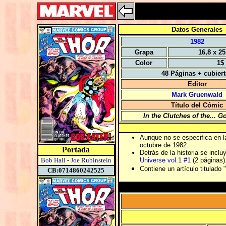
Datos Generales
1982
Grapa
16,8 x 2
Color
1$
48 Páginas + cubier
Editor
Mark Gruenwald
Título del Cómic
In the Clutches of the... G
Aunque no se especifica en la
octubre de 1982.
Portada
Detrás de la historia se incl
Bob Hall
-
Joe Rubinstein
Universe vol.1 #1
(2 páginas)
Contiene un artículo titulado
CB:0714860242525