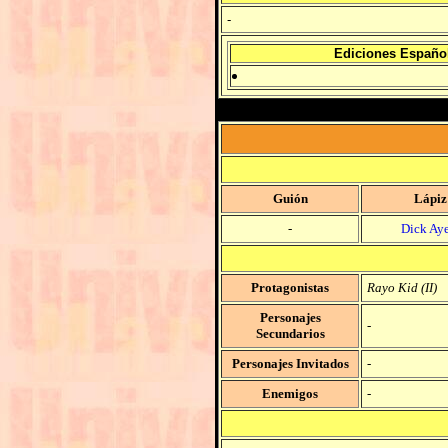
-
Ediciones Españo
Guión
Lápiz
-
Dick Aye
Protagonistas
Rayo Kid (II)
Personajes
-
Secundarios
Personajes Invitados
-
Enemigos
-