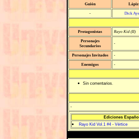
Guión
Lápiz
-
Dick Aye
Protagonistas
Rayo Kid (II)
Personajes
-
Secundarios
Personajes Invitados
-
Enemigos
-
Sin comentarios.
-
Ediciones Españo
Rayo Kid Vol.1 #4
-
Vértice