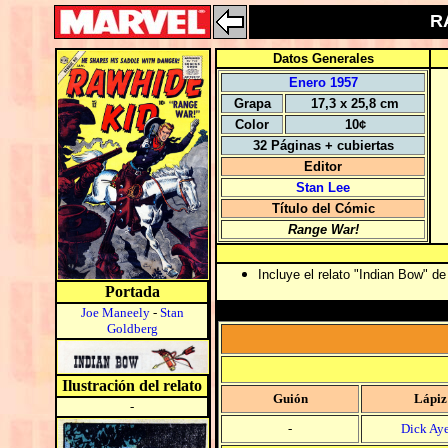
R
Datos Generales
Enero 1957
Grapa
17,3 x 25,8 cm
Color
10¢
32 Páginas + cubiertas
Editor
Stan Lee
Título del Cómic
Range War!
Incluye el relato "Indian Bow" de
Portada
Joe Maneely
-
Stan
Goldberg
Ilustración del relato
Guión
Lápiz
-
-
Dick Aye