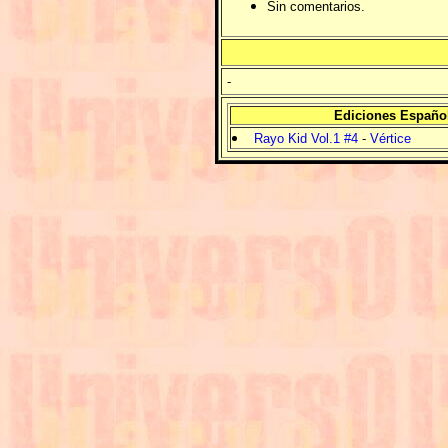
Sin comentarios.
-
Ediciones Españo
Rayo Kid Vol.1 #4
-
Vértice