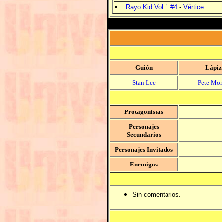
Rayo Kid Vol.1 #4
-
Vértice
Guión
Lápiz
Stan Lee
Pete Mor
Protagonistas
-
Personajes
-
Secundarios
Personajes Invitados
-
Enemigos
-
Sin comentarios.