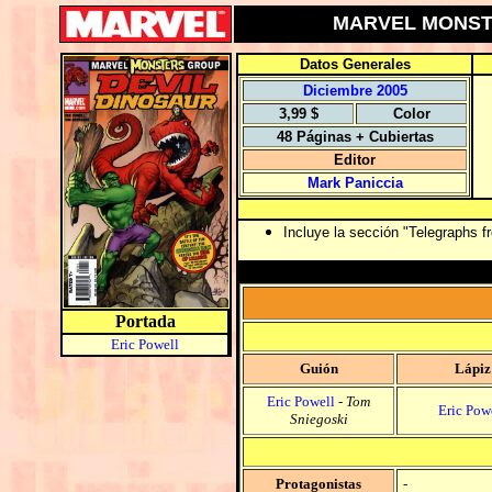
MARVEL MONSTER
Datos Generales
Diciembre 2005
3,99 $
Color
48 Páginas + Cubiertas
Editor
Mark Paniccia
Incluye la sección "Telegraphs fr
Portada
Eric Powell
Guión
Lápiz
Eric Powell
-
Tom
Eric Pow
Sniegoski
Protagonistas
-