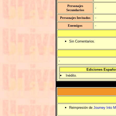
Personajes
-
Secundarios
Personajes Invitados
-
Enemigos
-
Sin Comentarios.
-
Ediciones Españo
Inédito.
Reimpresión de
Journey Into M