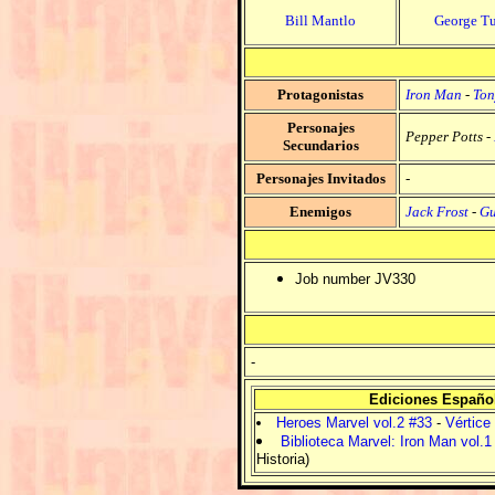
Bill Mantlo
George T
Protagonistas
Iron Man
-
Ton
Personajes
Pepper Potts
-
Secundarios
Personajes Invitados
-
Enemigos
Jack Frost
-
Gu
Job number JV330
-
Ediciones Españo
Heroes Marvel vol.2 #33
-
Vértice
Biblioteca Marvel: Iron Man vol.1
Historia)