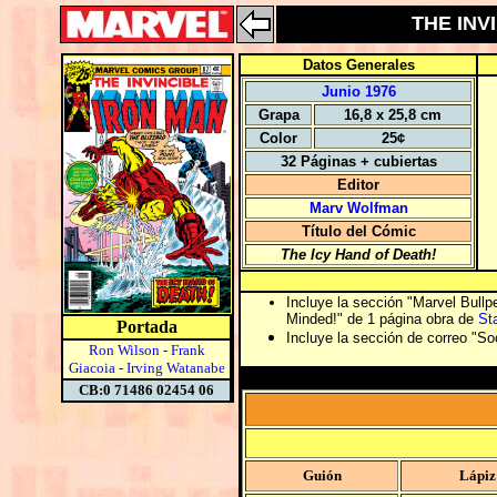
THE INVI
Datos Generales
Junio 1976
Grapa
16,8 x 25,8 cm
Color
25¢
32 Páginas + cubiertas
Editor
Marv Wolfman
Título del Cómic
The Icy Hand of Death!
Incluye la sección "Marvel Bullp
Minded!" de 1 página obra de
St
Portada
Incluye la sección de correo "So
Ron Wilson
-
Frank
Giacoia
-
Irving Watanabe
CB:0 71486 02454 06
Guión
Lápiz