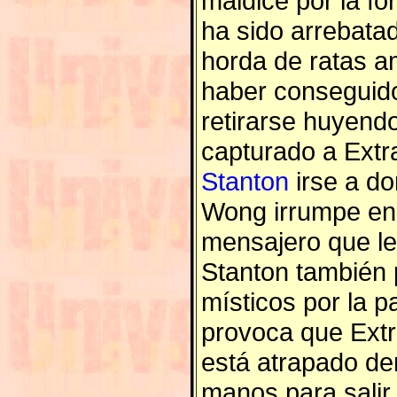
maldice por la fo
ha sido arrebata
horda de ratas 
haber conseguido
retirarse huyendo
capturado a Extr
Stanton
irse a do
Wong irrumpe en
mensajero que le
Stanton también p
místicos por la p
provoca que Ext
está atrapado de
manos para salir 