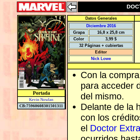
DOCT
Datos Generales
Diciembre 2016
Grapa
16,8 x 25,8 cm
Color
3,99 $
32 Páginas + cubiertas
Editor
Nick Lowe
Con la compra 
para acceder de
Portada
del mismo.
Kevin Nowlan
Delante de la h
CB:75960608301501311
con los crédit
el
Doctor Extr
ocurridos hasta