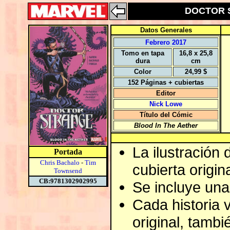
DOCTOR S
Datos Generales
Febrero 2017
Tomo en tapa
16,8 x 25,8
dura
cm
Color
24,99 $
152 Páginas + cubiertas
Editor
Nick Lowe
Título del Cómic
Blood In The Aether
La ilustración 
Portada
Chris Bachalo
-
Tim
cubierta origin
Townsend
CB:9781302902995
Se incluye una
Cada historia 
original, tambi