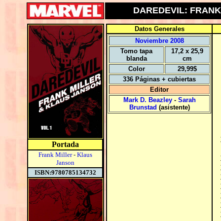
DAREDEVIL: FRANK 
Datos Generales
Noviembre 2008
Tomo tapa
17,2 x 25,9
blanda
cm
Color
29,99$
336 Páginas + cubiertas
Editor
Mark D. Beazley
-
Sarah
Brunstad
(asistente)
Portada
Frank Miller
-
Klaus
Janson
ISBN:9780785134732