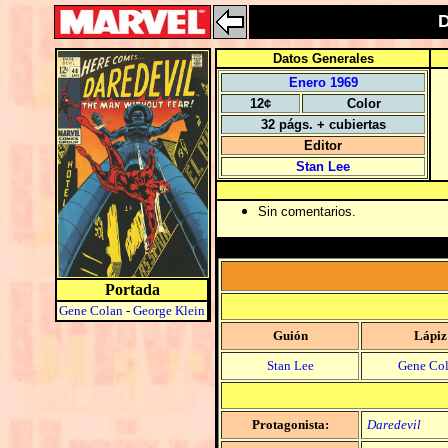
D
Datos Generales
Enero 1969
12¢
Color
32 págs. + cubiertas
Editor
Stan Lee
Sin comentarios.
Portada
Gene Colan
-
George Klein
Guión
Lápiz
Stan Lee
Gene Co
Protagonista:
Daredevil