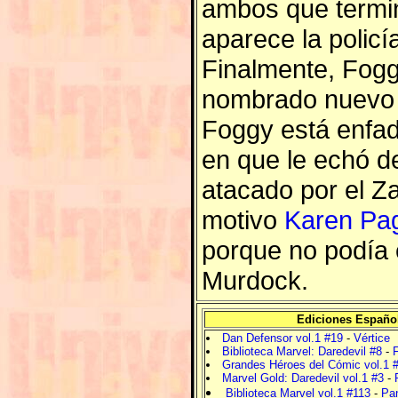
ambos que termi
aparece la policí
Finalmente, Fogg
nombrado nuevo f
Foggy está enfa
en que le echó de
atacado por el Z
motivo
Karen Pa
porque no podía 
Murdock.
Ediciones Españo
Dan Defensor vol.1 #19
-
Vértice
Biblioteca Marvel: Daredevil #8
-
Grandes Héroes del Cómic vol.1 
Marvel Gold: Daredevil vol.1 #3
-
Biblioteca Marvel vol.1 #113
-
Pan