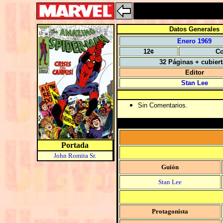
Datos Generales
Enero 1969
12¢
Co
32 Páginas + cubier
Editor
Stan Lee
Sin Comentarios.
Portada
John Romita Sr.
Guión
Stan Lee
Protagonista