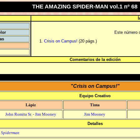
THE AMAZING SPIDER-MAN vol.1 nº 68
Í
lor
Este número c
tas
Crisis on Campus!
(20 págs.)
Comentarios de la edición
"Crisis on Campus!"
Equipo Creativo
Lápiz
Tinta
John Romita Sr.
-
Jim Mooney
Jim Mooney
Detalles
Spiderman