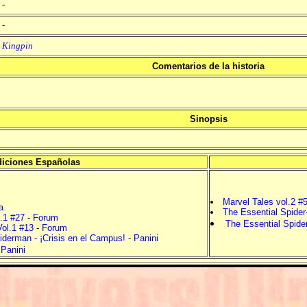
-
-
Kingpin
Comentarios de la historia
Sinopsis
iciones Españolas
Marvel Tales vol.2 #
a
The Essential Spider
.1 #27
-
Forum
The Essential Spide
Vol.1 #13
-
Forum
derman - ¡Crisis en el Campus!
-
Panini
-
Panini