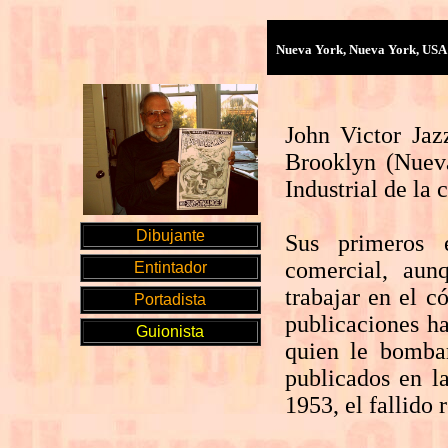
Nueva York, Nueva York, USA 
John Victor Ja
Brooklyn (Nuev
Industrial de la 
Dibujante
Sus primeros e
comercial, aun
Entintador
trabajar en el c
Portadista
publicaciones h
Guionista
quien le bomba
publicados en l
1953, el fallido 