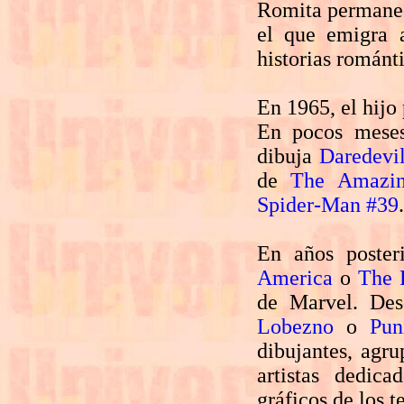
Romita permanece
el que emigra 
historias románt
En 1965, el hijo
En pocos mese
dibuja
Daredevi
de
The Amazin
Spider-Man #39
.
En años poster
America
o
The 
de Marvel. Des
Lobezno
o
Pun
dibujantes, agru
artistas dedica
gráficos de los 