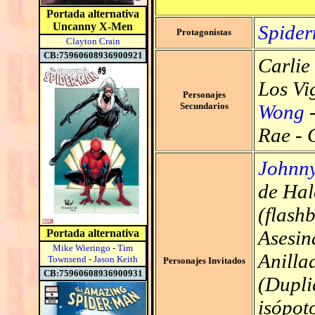
Portada alternativa
Uncanny X-Men
Spide
Protagonistas
Clayton Crain
CB:75960608936900921
Carlie
Los Vi
Personajes
Secundarios
Wong
Rae
-
Johnn
de Hal
(flash
Asesin
Portada alternativa
Mike Wieringo
-
Tim
Anilla
Townsend
-
Jason Keith
Personajes Invitados
CB:75960608936900931
(Dupli
isópot