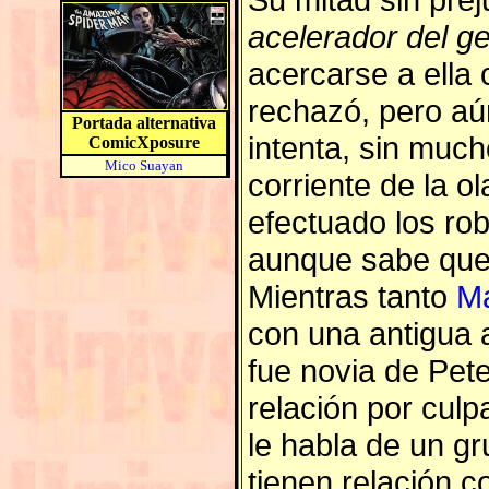
acelerador del g
acercarse a ella 
rechazó, pero aú
Portada alternativa
intenta, sin much
ComicXposure
Mico Suayan
corriente de la o
efectuado los ro
aunque sabe que 
Mientras tanto
M
con una antigua
fue novia de Pet
relación por culp
le habla de un g
tienen relación 