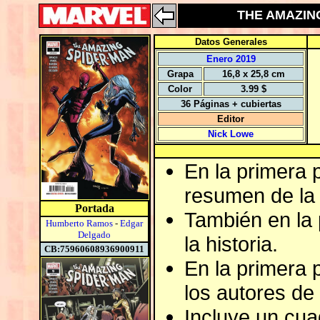
THE AMAZING
Datos Generales
Enero 2019
Grapa
16,8 x 25,8 cm
Color
3.99 $
36 Páginas + cubiertas
Editor
Nick Lowe
En la primera 
resumen de la 
Portada
También en la p
Humberto Ramos
-
Edgar
Delgado
la historia.
CB:75960608936900911
En la primera 
los autores de 
Incluye un cua