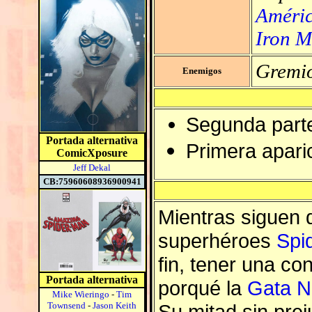
Améri
Iron 
Gremio
Enemigos
Segunda parte 
Portada alternativa
Primera apari
ComicXposure
Jeff Dekal
CB:75960608936900941
Mientras siguen 
superhéroes
Spi
fin, tener una co
Portada alternativa
porqué la
Gata N
Mike Wieringo
-
Tim
Townsend
-
Jason Keith
Su mitad sin prej