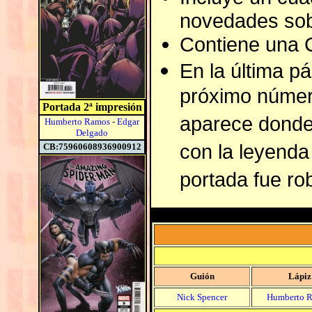
novedades sobr
Contiene una C
En la última pá
próximo número
Portada 2ª impresión
aparece donde
Humberto Ramos
-
Edgar
Delgado
con la leyenda
CB:75960608936900912
portada fue ro
Guión
Lápiz
Nick Spencer
Humberto 