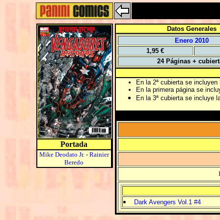
Datos Generales
Enero 2010
1,95 €
24 Páginas + cubier
En la 2ª cubierta se incluyen
En la primera página se incluy
En la 3ª cubierta se incluye 
Portada
Mike Deodato Jr.
-
Rainier
Beredo
Dark Avengers Vol.1 #4