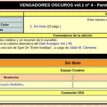
VENGADORES OSCUROS vol.1 nº 4 - Pani
Í
Este número c
Color
Sin título
(23 págs.)
tas
Comentarios de la edición
 los créditos y un resumen de lo sucedido.
e la cubierta alternativa del
Dark Avengers Vol.1 #4
.
la sección de Spot On "Entre tinieblas", a cargo de
Julián M. Clemente
.
Sin título
Equipo Creativo
Rotulación
Estudio Din&Mita
Contenido USA