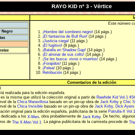
RAYO KID nº 3 - Vértice
Í
Este número co
y Negro
¡Hombre del sombrero negro!
(14 págs.)
¡El fantasma de Bull Run!
(14 págs.)
tas
¡Justicia ciega!
(11 págs.)
¡El fugitivo!
(9 págs.)
¡Batalla en Shadow Gap!
(14 págs.)
estas
¡El atronar de sus colts!
(14 págs.)
¡Se les busca: vivos o muertos!
(14 págs.)
¡Forajidos!
(11 págs.)
¡Pelea!
(10 págs.)
Retribución
(14 págs.)
Comentarios de la edición
0.
á realizada para la edición española.
s la misma que utilizó la colección original a partir de
Rawhide Kid Vol.1 #3
rvel de la
Chica Maravillosa
basado en un pin-up obra de
Jack Kirby
y
Chic S
rvel de la
Chica Invisible
basado en un pin-up obra de
Jack Kirby
,
Dick Ayers
ación original para la edición española, publicitaria de la serie
Patrulla-X Vol.
 dedicada a los
, obra probablemente de
. De hecho, algunos
X-Men
Jack Kirby
eros de
. La página publicitaria de la camiseta procede de
The X-Men Vol.1
The