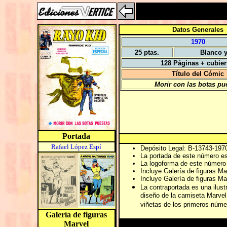
Datos Generales
1970
25 ptas.
Blanco 
128 Páginas + cubier
Título del Cómic
Morir con las botas pu
Portada
Rafael López Espí
Depósito Legal: B-13743-197
La portada de este número est
La logoforma de este número e
Incluye Galería de figuras Ma
Incluye Galería de figuras Ma
La contraportada es una ilustr
diseño de la camiseta Marvel
viñetas de los primeros núm
Galería de figuras
Marvel