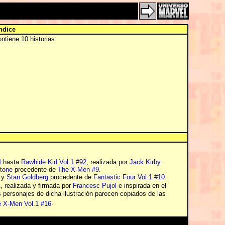
ndice
ntiene 10 historias:
4
hasta
Rawhide Kid Vol.1 #92
, realizada por
Jack Kirby
.
tone
procedente de
The X-Men #9
.
y
Stan Goldberg
procedente de
Fantastic Four Vol.1 #10
.
1
, realizada y firmada por
Francesc Pujol
e inspirada en el
 personajes de dicha ilustración parecen copiados de las
.
 X-Men Vol.1 #16