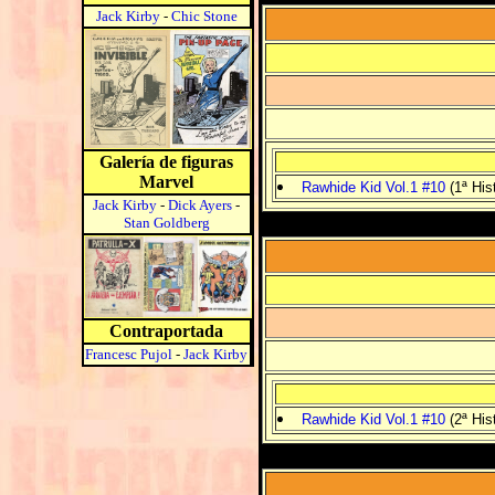
Jack Kirby
-
Chic Stone
Galería de figuras
Marvel
Rawhide Kid Vol.1 #10
(1ª Hist
Jack Kirby
-
Dick Ayers
-
Stan Goldberg
Contraportada
Francesc Pujol
-
Jack Kirby
Rawhide Kid Vol.1 #10
(2ª Hist