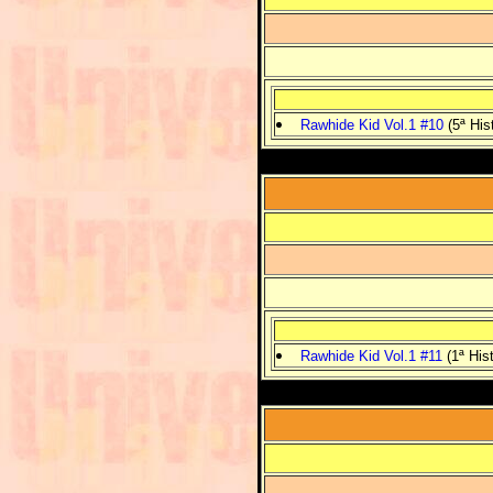
Rawhide Kid Vol.1 #10
(5ª Hist
Rawhide Kid Vol.1 #11
(1ª Hist