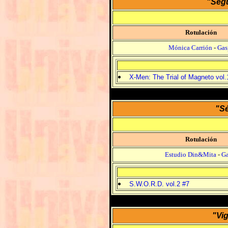
"Segu
Rotulación
Mónica Carrión
-
Gas
X-Men: The Trial of Magneto vol.
"Sé
Rotulación
Estudio Din&Mita
-
Ga
S.W.O.R.D. vol.2 #7
"Vig