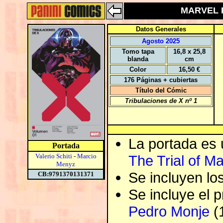
MARVEL PR
Datos Generales
Agosto 2025
Tomo tapa
16,8 x 25,8
blanda
cm
Color
16,50 €
176 Páginas + cubiertas
Título del Cómic
Tribulaciones de X nº 1
La portada es 
Portada
Valerio Schiti
-
Marcio
The Trial of M
Menyz
Se incluyen los
CB:9791370131371
Se incluye el 
Pedro Monje
(1