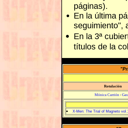
páginas).
En la última pá
seguimiento",
En la 3ª cubie
títulos de la co
"Pr
Rotulación
Mónica Carrión
-
Gas
X-Men: The Trial of Magneto vol.