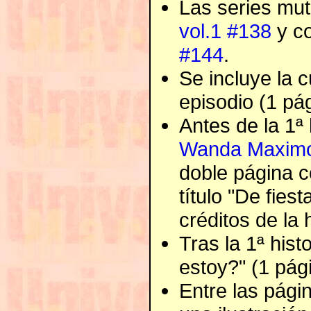
Las series mu
vol.1 #138
y c
#144
.
Se incluye la 
episodio (1 pág
Antes de la 1ª 
Wanda Maximo
doble página c
título "De fiest
créditos de la h
Tras la 1ª his
estoy?" (1 pág
Entre las págin