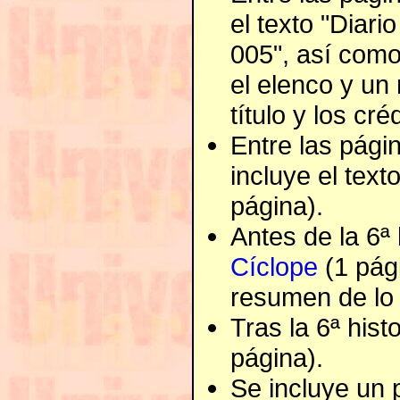
el texto "Diar
005", así como
el elenco y un 
título y los cré
Entre las págin
incluye el texto
página).
Antes de la 6ª 
Cíclope
(1 pági
resumen de lo 
Tras la 6ª histo
página).
Se incluye un p