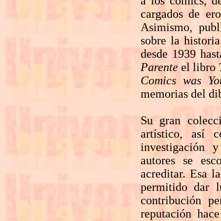
a los cómics, d
cargados de er
Asimismo, pub
sobre la histor
desde 1939 hast
Parente
el libro
Comics was Yo
memorias del di
Su gran colecci
artístico, así
investigación 
autores se esc
acreditar. Esa l
permitido dar 
contribución p
reputación hace