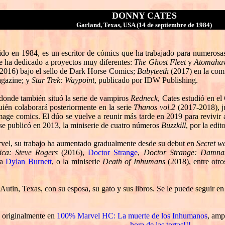
DONNY
CATES
Garland, Texas, USA (14 de septiembre de 1984)
do en 1984, es un escritor de cómics que ha trabajado para numerosas 
se ha dedicado a proyectos muy diferentes:
The Ghost Fleet
y
Atomaha
2016) bajo el sello de Dark Horse Comics;
Babyteeth
(2017) en la com
gazine; y
Star Trek: Waypoint
, publicado por IDW Publishing.
 donde también situó la serie de vampiros
Redneck
, Cates estudió en e
uién colaborará posteriormente en la serie
Thanos vol.2
(2017-2018), j
mage comics. El dúo se vuelve a reunir más tarde en 2019 para revivir 
 se publicó en 2013, la miniserie de cuatro números
Buzzkill
, por la edi
arvel, su trabajo ha aumentado gradualmente desde su debut en
Secret w
ca: Steve Rogers
(2016),
Doctor Strange
,
Doctor Strange: Damna
ta
Dylan Burnett
, o la miniserie
Death of Inhumans
(2018), entre otr
utin, Texas, con su esposa, su gato y sus libros. Se le puede seguir en 
a originalmente en
100% Marvel HC: La muerte de los Inhumanos
, amp
hora de las tortas!!!