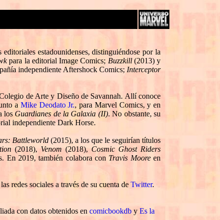
editoriales estadounidenses, distinguiéndose por la
wk
para la editorial Image Comics;
Buzzkill
(2013) y
pañía independiente Aftershock Comics;
Interceptor
l Colegio de Arte y Diseño de Savannah. Allí conoce
unto a
Mike Deodato Jr.
, para Marvel Comics, y en
a los
Guardianes de la Galaxia (II)
. No obstante, su
torial independiente Dark Horse.
ars: Battleworld
(2015), a los que le seguirían títulos
tion
(2018),
Venom
(2018),
Cosmic Ghost Riders
os. En 2019, también colabora con
Travis Moore
en
las redes sociales a través de su cuenta de
Twitter
.
liada con datos obtenidos en
comicbookdb
y
Es la