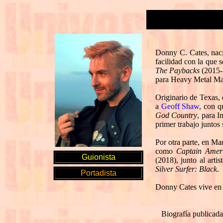
Donny C. Cates, naci
facilidad con la que 
The Paybacks
(2015-
para Heavy Metal Ma
Originario de Texas,
a
Geoff Shaw
, con q
God Country
, para I
primer trabajo juntos
Por otra parte, en M
como
Captain Ameri
Guionista
(2018), junto al artis
Silver Surfer: Black
.
Portadista
Donny Cates vive en A
Biografía publicad