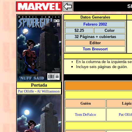
S
Datos Generales
Febrero 2002
$2.25
Color
32 Páginas + cubiertas
Editor
Tom Brevoort
En la columna de la izquierda se 
Incluye seis páginas de guión.
Portada
Pat Olliffe
-
Al Williamson
Guión
Lápiz
Tom DeFalco
Pat Ollif