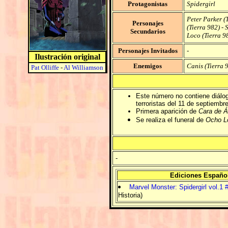
Protagonistas
Spidergirl
Peter Parker (
Personajes
(Tierra 982)
-
S
Secundarios
Loco (Tierra 9
Personajes Invitados
-
Ilustración original
Enemigos
Canis (Tierra 
Pat Olliffe
-
Al Williamson
Este número no contiene diálog
terroristas del 11 de septiembr
Primera aparición de
Cara de Á
Se realiza el funeral de
Ocho Lo
-
Ediciones Españo
Marvel Monster: Spidergirl vol.1 
Historia)