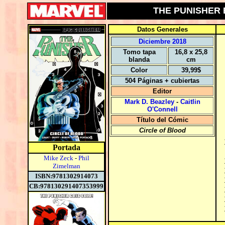
THE PUNISHER E
Datos Generales
Diciembre 2018
Tomo tapa
16,8 x 25,8
blanda
cm
Color
39,99$
504 Páginas + cubiertas
Editor
Mark D. Beazley
-
Caitlin
O'Connell
Título del Cómic
Circle of Blood
Portada
Mike Zeck
-
Phil
Zimelman
ISBN:9781302914073
CB:978130291407353999