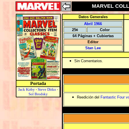
MARVEL COLLE
Datos Generales
Abril 1966
25¢
Color
64 Páginas + Cubiertas
Editor
Stan Lee
Sin Comentarios.
Portada
Jack Kirby
-
Steve Ditko
-
Sol Brodsky
Reedición del
Fantastic Four v