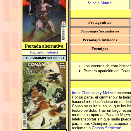
Saladin Ahmed
Protagonistas
Personajes Secundarios
Personajes Invitados
Portada alternativa
Enemigos
Riccardo Federici
CB:75960609769200321
Los eventos de esta histori
Primera aparición del
Cetro 
Imus Champion
y
Mefisto
observan
Por su parte, el cimmerio y la ladr
hacia él introduciéndose en su ded
Conan se quita el anillo, que los 
tesoro perdido. Tras un largo recor
momentos aparece
Pantera Negra
teletransportar sin que nadie pued
para ir tras Champion y recuperar 
reclamar la
Corona Serpiente
.