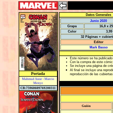
Datos Generales
Junio 2020
Grapa
16,8 x 2
Color
3,99
32 Páginas + cubier
Editor
Mark Basso
Este número se ha publicado 
Con la compra de este cómic s
Se incluye una página de cr
Al final se incluye una repro
Portada
reproducción de las cubierta
Mahmud Asrar
-
Marcio
Menyz
CB:75960609769200311
Guión