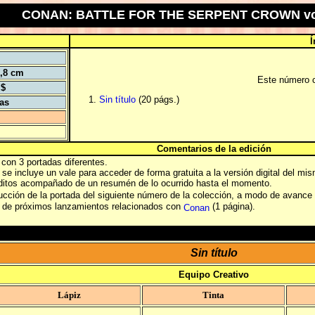
CONAN: BATTLE FOR THE SERPENT CROWN vol
Í
5,8 cm
Este número c
 $
Sin título
(20 págs.)
tas
Comentarios de la edición
con 3 portadas diferentes.
e incluye un vale para acceder de forma gratuita a la versión digital del mis
éditos acompañado de un resumén de lo ocurrido hasta el momento.
ducción de la portada del siguiente número de la colección, a modo de avance
s de próximos lanzamientos relacionados con
(1 página).
Conan
Sin título
Equipo Creativo
Lápiz
Tinta