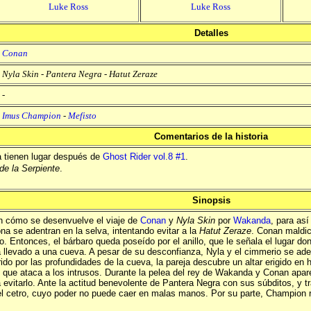
Luke Ross
Luke Ross
Detalles
Conan
Nyla Skin
-
Pantera Negra
-
Hatut Zeraze
-
Imus Champion
-
Mefisto
Comentarios de la historia
a tienen lugar después de
Ghost Rider vol.8 #1
.
de la Serpiente
.
Sinopsis
 cómo se desenvuelve el viaje de
Conan
y
Nyla Skin
por
Wakanda
, para as
ona se adentran en la selva, intentando evitar a la
Hatut Zeraze
. Conan maldice
o. Entonces, el bárbaro queda poseído por el anillo, que le señala el lugar do
ha llevado a una cueva. A pesar de su desconfianza, Nyla y el cimmerio se ade
rido por las profundidades de la cueva, la pareja descubre un altar erigido en
, que ataca a los intrusos. Durante la pelea del rey de Wakanda y Conan apa
a evitarlo. Ante la actitud benevolente de Pantera Negra con sus súbditos, y t
el cetro, cuyo poder no puede caer en malas manos. Por su parte, Champion re