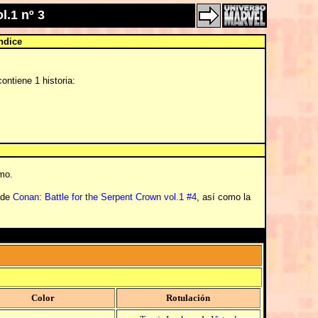
.1 nº 3
ndice
ontiene 1 historia:
mo.
 de
Conan: Battle for the Serpent Crown vol.1 #4
, así como la
Color
Rotulación