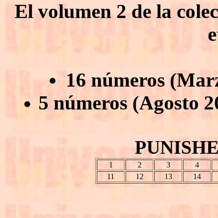
El volumen 2 de la col
e
16 números (Marz
5 números (Agosto 2
PUNISHER
1
2
3
4
11
12
13
14