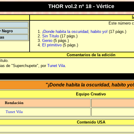
THOR vol.2 nº 18 - Vértice
Í
Este número co
y Negro
¡Donde habita la oscuridad, habito yo!
(17 págs.)
Sin Título
(17 págs.)
tas
Genio
(5 págs.)
El primitivo
(5 págs.)
Comentarios de la edición
ítulo.
rias de "Superchupete", por
Tunet Vila
.
"¡Donde habita la oscuridad, habito yo
Equipo Creativo
Rotulación
Tunet Vila
Contenido USA