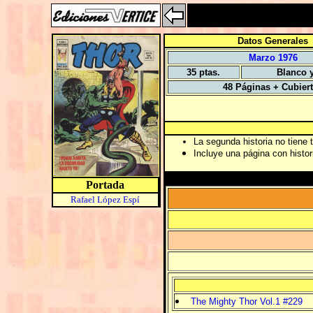
Datos Generales
Marzo 1976
35 ptas.
Blanco 
48 Páginas + Cubier
La segunda historia no tiene t
Incluye una página con histo
Portada
Rafael López Espí
The Mighty Thor Vol.1 #229