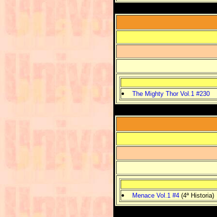
The Mighty Thor Vol.1 #230
Menace Vol.1 #4
(4ª Historia)