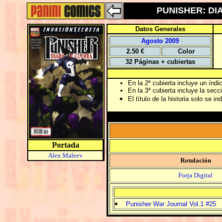
PUNISHER: DIAR
Datos Generales
Agosto 2009
2.50 €
Color
32 Páginas + cubiertas
En la 2ª cubierta incluye un índ
En la 3ª cubierta incluye la sec
El título de la historia solo se in
Portada
Alex Maleev
Rotulación
Forja Digital
Punisher War Journal Vol.1 #25