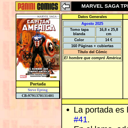
MARVEL SAGA TPB:
Datos Generales
Agosto 2025
Tomo tapa
16,8 x 25,8
blanda
cm
Color
14 €
160 Páginas + cubiertas
Título del Cómic
El hombre que compró América
Portada
Steve Epting
CB:9791370131401
La portada es 
#41
.