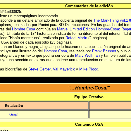
Comentarios de la edición
88415830825.
iene un marcapáginas incorporado.
sponde a un detalle ampliado de la cubierta original de
The Man-Thing vol.1 
plares, realizados por Panini para SD Distribuciones. En las guardas del tomo
ras del
Hombre Cosa
continúa en
Marvel Limited Edition Hombre-Cosa: Rege
). El título de la 17ª historia se indica de forma diferente al del interior: "El
ulada "Había monstruos", realizada por
Rafael Marín
(2 páginas).
al USA antes de cada episodio (23 páginas).
lican en blanco y negro, al igual que lo hicieron en la publicación original de a
incluye una ilustración del
Hombre Cosa
, realizada por
Frank Brunner
y public
ográfica y un texto que podría ser obra de
Marv Wolfman
y también publica
cluye una sección de extras que contiene una reproducción en miniatura de las
las biografías de
Steve Gerber
,
Val Mayerick
y
Mike Ploog
.
"... Hombre-Cosa!"
Equipo Creativo
Rotulación
Gasp!
Contenido USA