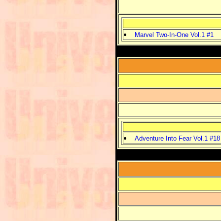
Marvel Two-In-One Vol.1 #1
Adventure Into Fear Vol.1 #18