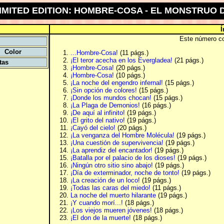
MITED EDITION: HOMBRE-COSA - EL MONSTRUO D
Í
Este número co
Color
...Hombre-Cosa!
(11 págs.)
¡El teror acecha en los Evergladea!
(21 págs.)
tas
¡Hombre-Cosa!
(20 págs.)
¡Hombre-Cosa!
(10 págs.)
¡La noche del engendro infernal!
(15 págs.)
¡Sin opción de colores!
(15 págs.)
¡Donde los mundos chocan!
(15 págs.)
¡La Plaga de Demonios!
(16 págs.)
¡De aquí al infinito!
(19 págs.)
¡El grito del nativo!
(19 págs.)
¡Cayó del cielo!
(20 págs.)
¡La venganza del Hombre Molécula!
(19 págs.)
¡Una cuestión de supervivencia!
(19 págs.)
¡La aprendiz del encantador!
(19 págs.)
¡Batalla por el palacio de los dioses!
(19 págs.)
¡Ningún otro sitio sino abajo!
(19 págs.)
¡Día de exterminador, noche de tonto!
(19 págs.)
¡La creación de un loco!
(19 págs.)
¡Todas las caras del miedo!
(11 págs.)
La noche del muerto hilarante
(19 págs.)
¡Y cuando morí...!
(18 págs.)
¡Los viejos mueren jóvenes!
(18 págs.)
¡El don de la muerte!
(18 págs.)