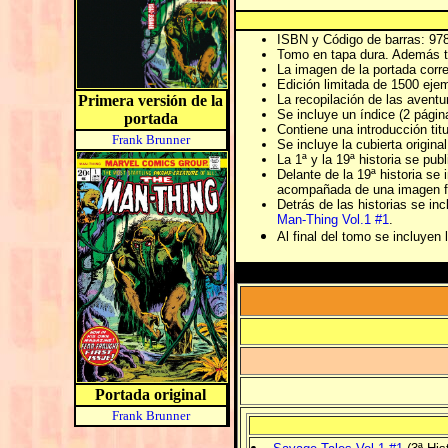
ISBN y Código de barras: 97
Tomo en tapa dura. Además t
La imagen de la portada corre
Edición limitada de 1500 ejem
Primera versión de la
La recopilación de las aventu
Se incluye un índice (2 páginas
portada
Contiene una introducción tit
Frank Brunner
Se incluye la cubierta origin
La 1ª y la 19ª historia se pub
Delante de la 19ª historia se 
acompañada de una imagen fot
Detrás de las historias se in
Man-Thing Vol.1 #1
.
Al final del tomo se incluyen 
Portada original
Frank Brunner