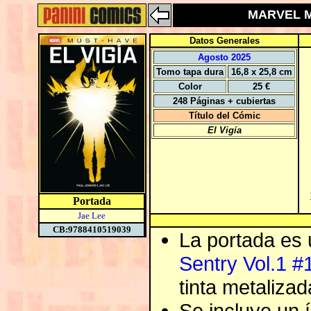
MARVEL MU
Datos Generales
Agosto 2025
Tomo tapa dura
16,8 x 25,8 cm
Color
25 €
248 Páginas + cubiertas
Título del Cómic
El Vigía
Portada
Jae Lee
CB:9788410519039
La portada es 
Sentry Vol.1 #
tinta metaliza
Se incluye un í