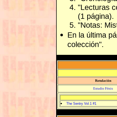
"Lecturas c
(1 página).
"Notas: Mis
En la última pá
colección".
Rotulación
Estudio Fénix
The Sentry Vol.1 #1