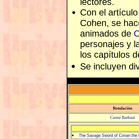
lectores.
Con el artícul
Cohen, se hace
animados de
C
personajes y la
los capítulos d
Se incluyen di
Rotulación
Carme Barbará
The Savage Sword of Conan the B